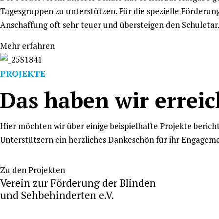
Tagesgruppen zu unterstützen. Für die spezielle Förderun
Anschaffung oft sehr teuer und übersteigen den
Schuletar
Mehr erfahren
PROJEKTE
Das haben wir erreic
Förderverein Sehen
am
13. Mai 2021
Anschaffung eines 
Hier möchten wir über einige beispielhafte Projekte berich
Unterstützern ein herzliches Dankeschön für ihr Engagemen
Zu den Projekten
Verein zur Förderung der Blinden
und Sehbehinderten e.V.