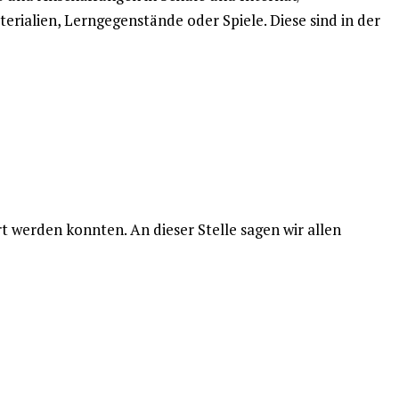
rialien, Lerngegenstände oder Spiele. Diese sind in der
Förderverein Sehen
am
1. Dezember 2021
Anschaffung
Förderverein Sehen
am
30. Januar 2021
Anschaffung
einer neuen
eines Rollfiets
rt werden konnten. An dieser Stelle sagen wir allen
Musikanlage