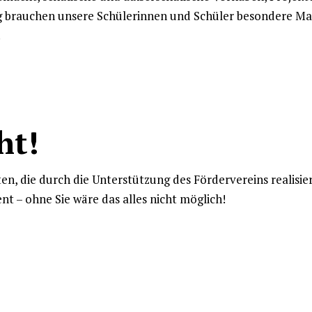
g brauchen unsere Schülerinnen und Schüler besondere Mate
.
ht!
Kleinbusses
ten, die durch die Unterstützung des Fördervereins realisie
t – ohne Sie wäre das alles nicht möglich!